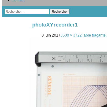
Contact
Rechercher :
_photoXYrecorder1
8 juin 2017
3508 × 3722
Table traçante