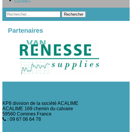
Contact
Rechercher :
Partenaires
Coordonnées :
KP8 division de la société ACALIME
ACALIME 169 chemin du calvaire
59560 Comines France
: 09 67 06 64 78
: depuis l'étranger 00 33 9 67 06 64 78
: acalime@acalime.com
© KP8