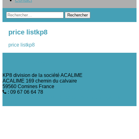
Contact
Rechercher :
price listkp8
price listkp8
Coordonnées :
KP8 division de la société ACALIME
ACALIME 169 chemin du calvaire
59560 Comines France
: 09 67 06 64 78
: depuis l'étranger 00 33 9 67 06 64 78
: acalime@acalime.com
© KP8