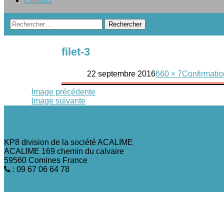
Contact
Rechercher :
filet-3
22 septembre 2016
660 × 7
Confirmation
Image précédente
Image suivante
Coordonnées :
KP8 division de la société ACALIME
ACALIME 169 chemin du calvaire
59560 Comines France
: 09 67 06 64 78
: depuis l'étranger 00 33 9 67 06 64 78
: acalime@acalime.com
© KP8